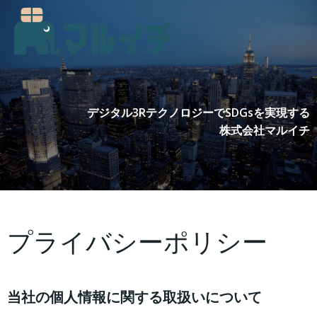
コ
ン
テ
ン
ツ
へ
ス
デジタル3RテクノロジーでSDGsを実現する
キ
株式会社マルイチ
ッ
プ
プライバシーポリシー
当社の個人情報に関する取扱いについて