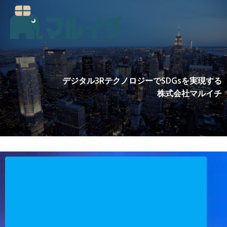
コ
ン
テ
ン
ツ
へ
ス
デジタル3RテクノロジーでSDGsを実現する
キ
株式会社マルイチ
ッ
プ