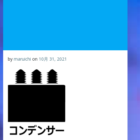
by
maruichi
on
10月 31, 2021