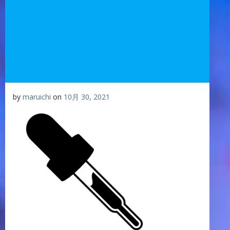
by
maruichi
on
10月 30, 2021