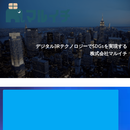
コ
ン
テ
ン
ツ
へ
ス
デジタル3RテクノロジーでSDGsを実現する
キ
株式会社マルイチ
ッ
プ