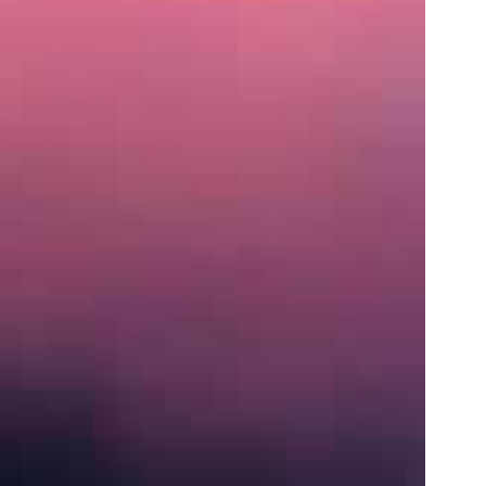
住
所
〒
営
業
時
間
月〜
土:
9:00
AM
–
5:00
PM
S
e