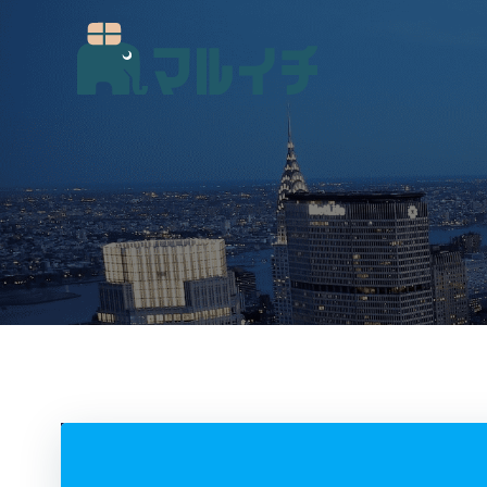
コ
ン
テ
ン
ツ
へ
ス
キ
ッ
プ