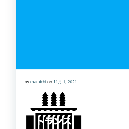
by
maruichi
on
11月 1, 2021