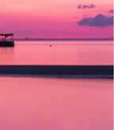
ト
の
類
を
書
く
と
良
い
で
し
ょ
う。
ア
ク
セ
ス