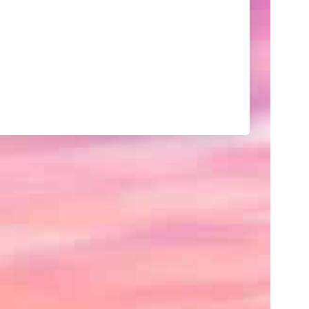
己
紹
介
や
サ
イ
ト
の
紹
介、
あ
る
い
は
ク
レ
ジ
ッ