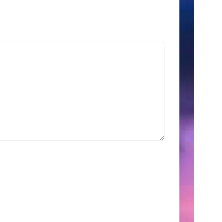
索
Search
for:
こ
の
サ
イ
ト
に
つ
い
て
こ
こ
に
は、
自