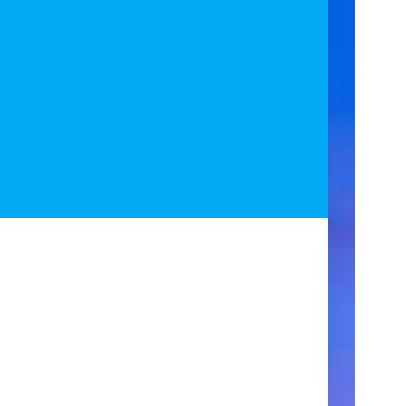
ア
ク
セ
ス
住
所
123
Main
Street
New
York,
NY
10001
営
業