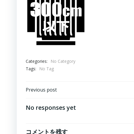
Categories:
No Category
Tags:
No Tag
Post
Previous post
navigation
No responses yet
コメントを残す