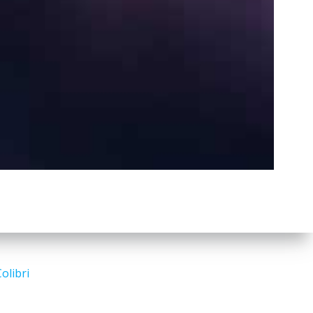
a
r
c
h
Search
for:
olibri