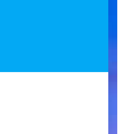
ア
ク
セ
ス
住
所
123
Main
Street
New
York,
NY
10001
営
業