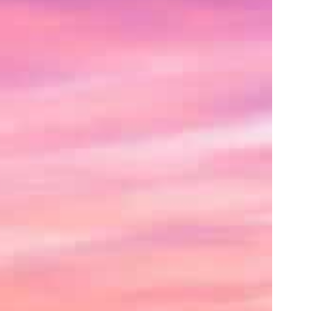
己
紹
介
や
サ
イ
ト
の
紹
介、
あ
る
い
は
ク
レ
ジ
ッ