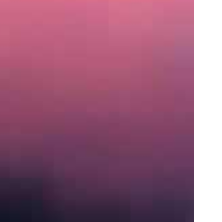
住
所
〒
営
業
時
間
月〜
土:
9:00
AM
–
5:00
PM
S
e