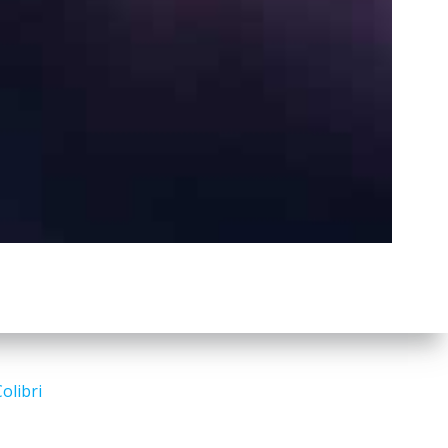
a
r
c
h
Search
for:
olibri