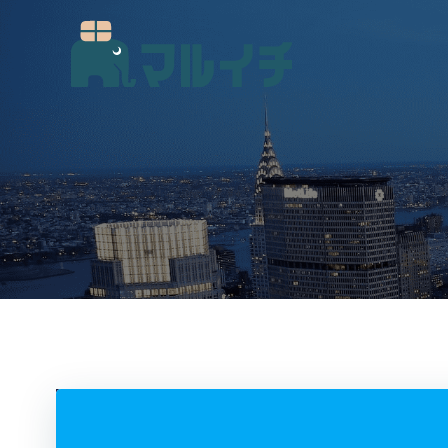
コ
ン
テ
ン
ツ
へ
ス
キ
ッ
プ