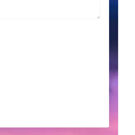
索
Search
for:
こ
の
サ
イ
ト
に
つ
い
て
こ
こ
に
は、
自