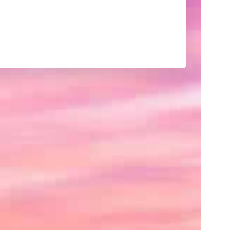
己
紹
介
や
サ
イ
ト
の
紹
介、
あ
る
い
は
ク
レ
ジ
ッ