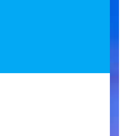
ア
ク
セ
ス
住
所
123
Main
Street
New
York,
NY
10001
営
業