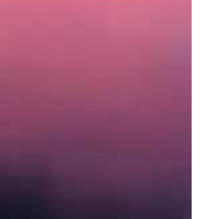
住
所
〒
営
業
時
間
月〜
土:
9:00
AM
–
5:00
PM
S
e