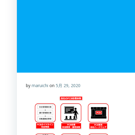
by
maruichi
on
5月 29, 2020