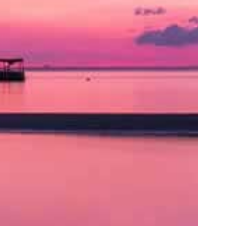
ト
の
類
を
書
く
と
良
い
で
し
ょ
う。
ア
ク
セ
ス