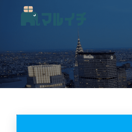
コ
ン
テ
ン
ツ
へ
ス
キ
ッ
プ