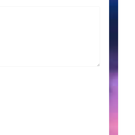
索
Search
for:
こ
の
サ
イ
ト
に
つ
い
て
こ
こ
に
は、
自