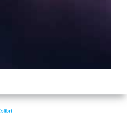
a
r
c
h
Search
for:
olibri