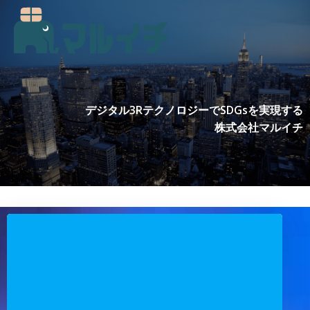
コ
ン
テ
ン
ツ
へ
ス
デジタル3RテクノロジーでSDGsを実現する
キ
株式会社マルイチ
ッ
プ