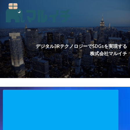
コ
ン
テ
ン
ツ
へ
ス
デジタル3RテクノロジーでSDGsを実現する
キ
株式会社マルイチ
ッ
プ