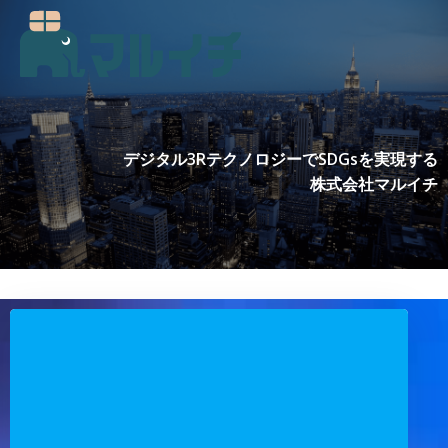
コ
ン
テ
ン
ツ
へ
ス
デジタル3RテクノロジーでSDGsを実現する
キ
株式会社マルイチ
ッ
プ