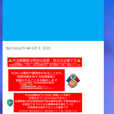
by
maruichi
on
6月 9, 2020