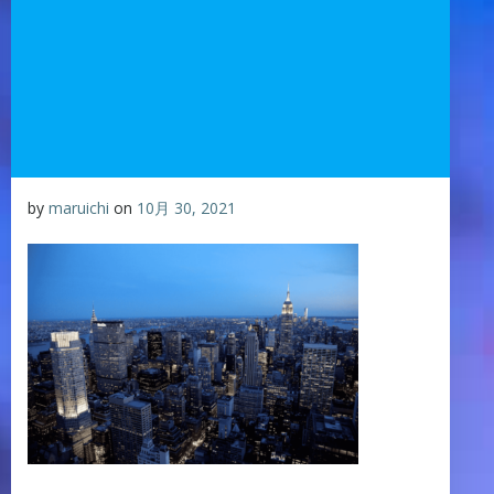
by
maruichi
on
10月 30, 2021