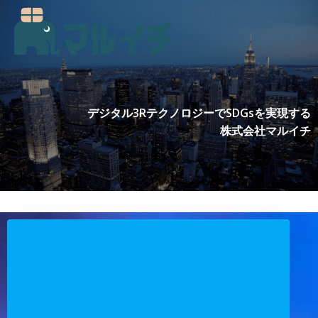
コ
ン
テ
ン
ツ
へ
ス
デジタル3RテクノロジーでSDGsを実現する
キ
株式会社マルイチ
ッ
プ