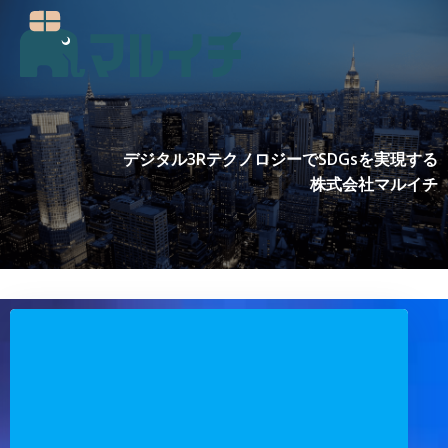
コ
ン
テ
ン
ツ
へ
ス
デジタル3RテクノロジーでSDGsを実現する
キ
株式会社マルイチ
ッ
プ