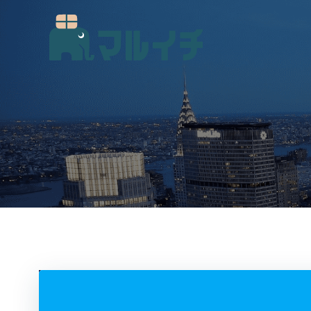
コ
ン
テ
ン
ツ
へ
ス
キ
ッ
プ