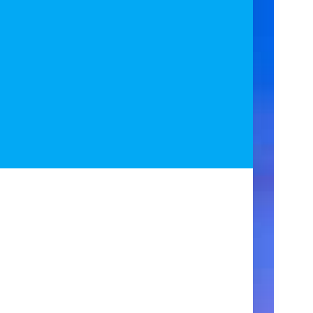
ア
ク
セ
ス
住
所
123
Main
Street
New
York,
NY
10001
営
業