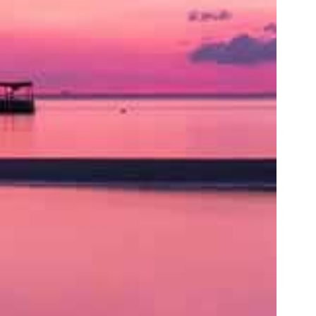
ト
の
類
を
書
く
と
良
い
で
し
ょ
う。
ア
ク
セ
ス