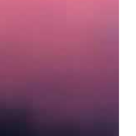
住
所
〒
営
業
時
間
月〜
土:
9:00
AM
–
5:00
PM
S
e