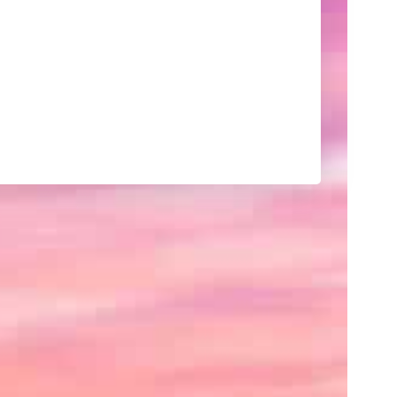
己
紹
介
や
サ
イ
ト
の
紹
介、
あ
る
い
は
ク
レ
ジ
ッ