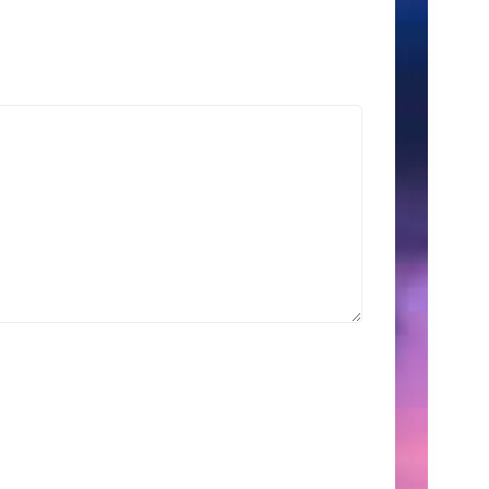
索
Search
for:
こ
の
サ
イ
ト
に
つ
い
て
こ
こ
に
は、
自