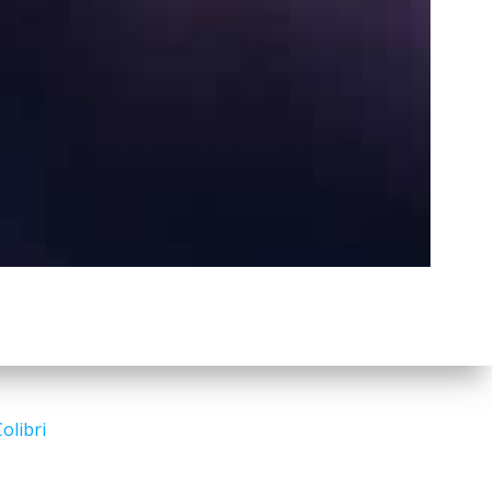
a
r
c
h
Search
for:
olibri