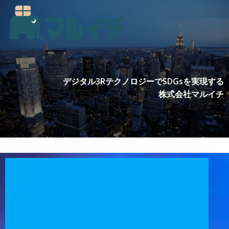
コ
ン
テ
ン
ツ
へ
ス
デジタル3RテクノロジーでSDGsを実現する
キ
株式会社マルイチ
ッ
プ