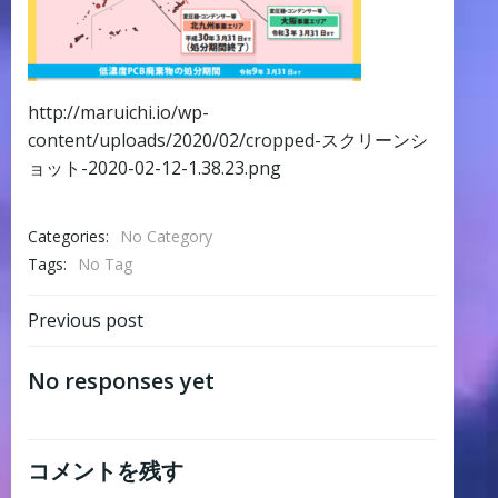
http://maruichi.io/wp-
content/uploads/2020/02/cropped-スクリーンシ
ョット-2020-02-12-1.38.23.png
Categories:
No Category
Tags:
No Tag
Post
Previous post
navigation
No responses yet
コメントを残す