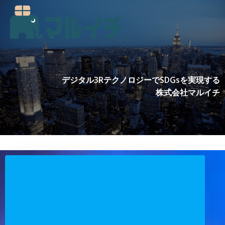
コ
ン
テ
ン
ツ
へ
ス
デジタル3RテクノロジーでSDGsを実現する
キ
株式会社マルイチ
ッ
プ