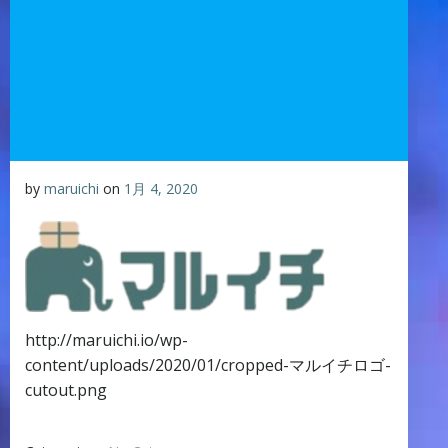
by
maruichi
on
1月 4, 2020
http://maruichi.io/wp-
content/uploads/2020/01/cropped-マルイチロゴ-
cutout.png