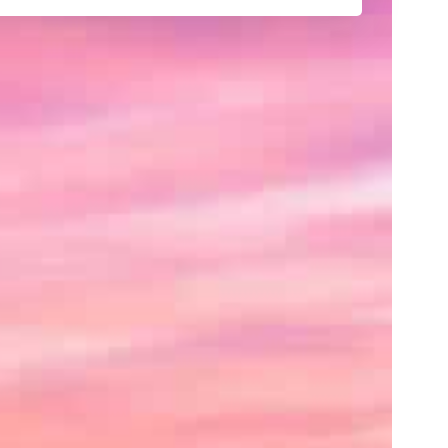
己
紹
介
や
サ
イ
ト
の
紹
介、
あ
る
い
は
ク
レ
ジ
ッ