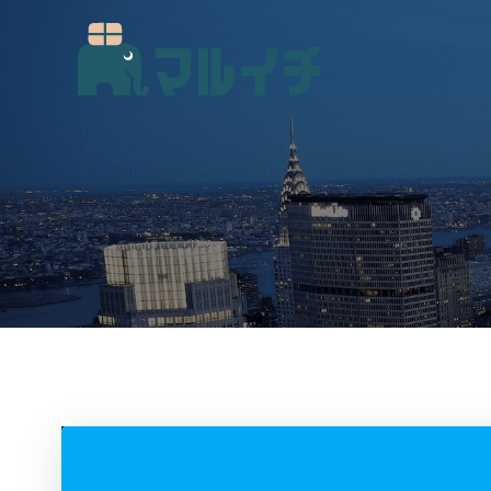
コ
ン
テ
ン
ツ
へ
ス
キ
ッ
プ