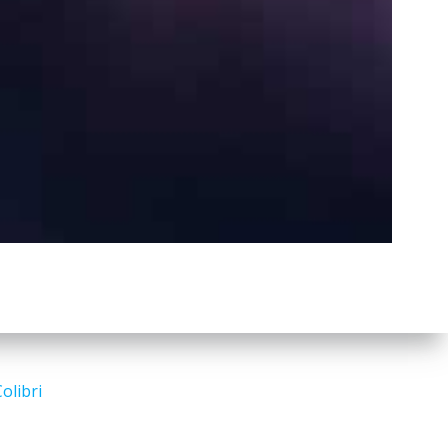
a
r
c
h
Search
for:
olibri