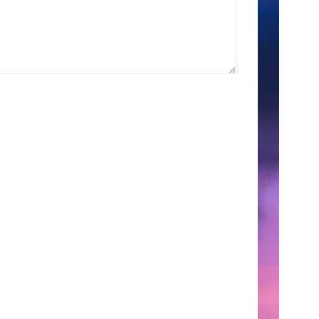
索
Search
for:
こ
の
サ
イ
ト
に
つ
い
て
こ
こ
に
は、
自