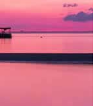
ト
の
類
を
書
く
と
良
い
で
し
ょ
う。
ア
ク
セ
ス