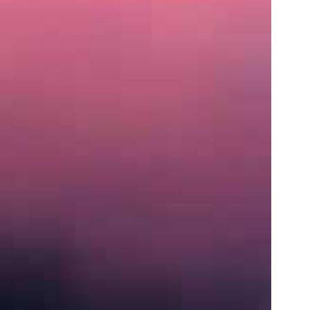
住
所
〒
営
業
時
間
月〜
土:
9:00
AM
–
5:00
PM
S
e