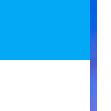
ア
ク
セ
ス
住
所
123
Main
Street
New
York,
NY
10001
営
業