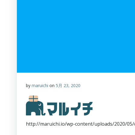
by
maruichi
on
5月 23, 2020
http://maruichi.io/wp-content/uploads/20