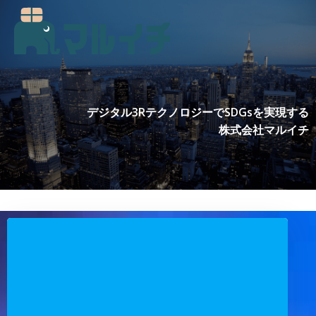
コ
ン
テ
ン
ツ
へ
ス
デジタル3RテクノロジーでSDGsを実現する
キ
株式会社マルイチ
ッ
プ