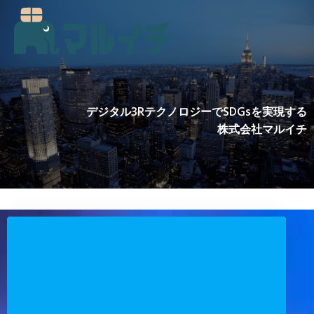
コ
ン
テ
ン
ツ
へ
ス
デジタル3RテクノロジーでSDGsを実現する
キ
株式会社マルイチ
ッ
プ