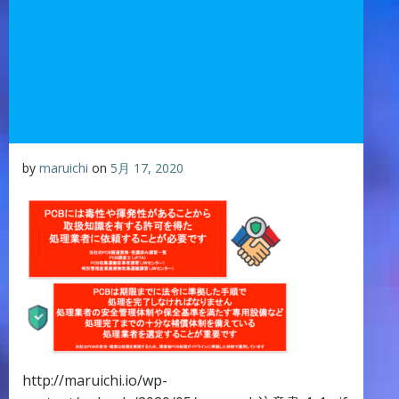
by
maruichi
on
5月 17, 2020
http://maruichi.io/wp-