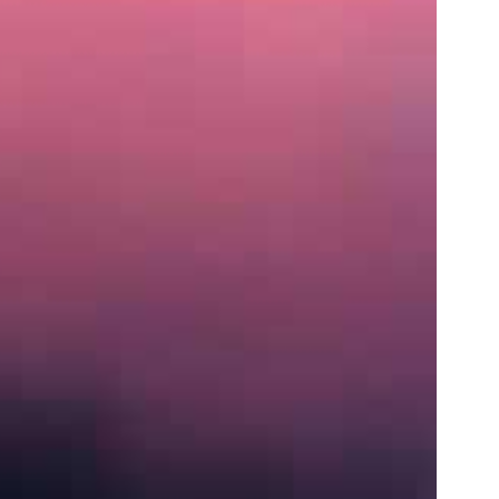
住
所
〒
営
業
時
間
月〜
土:
9:00
AM
–
5:00
PM
S
e