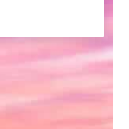
己
紹
介
や
サ
イ
ト
の
紹
介、
あ
る
い
は
ク
レ
ジ
ッ