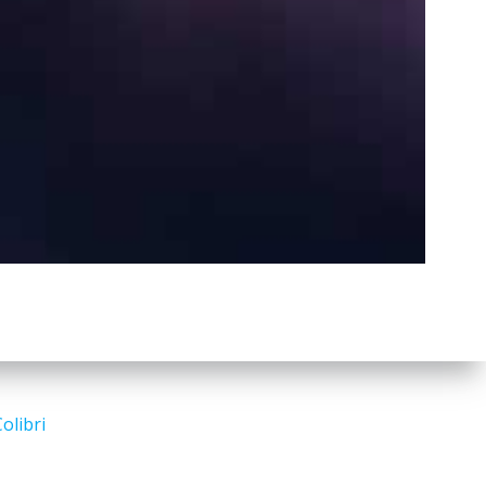
a
r
c
h
Search
for:
olibri