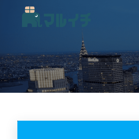
コ
ン
テ
ン
ツ
へ
ス
キ
ッ
プ