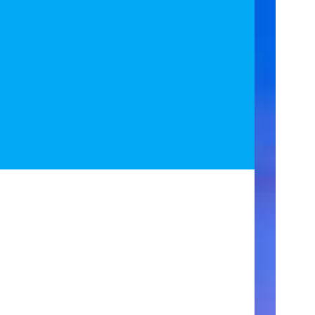
ア
ク
セ
ス
住
所
123
Main
Street
New
York,
NY
10001
営
業