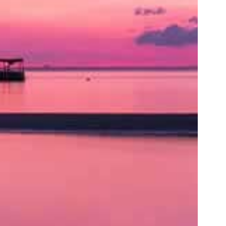
ト
の
類
を
書
く
と
良
い
で
し
ょ
う。
ア
ク
セ
ス