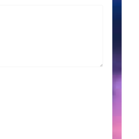
索
Search
for:
こ
の
サ
イ
ト
に
つ
い
て
こ
こ
に
は、
自