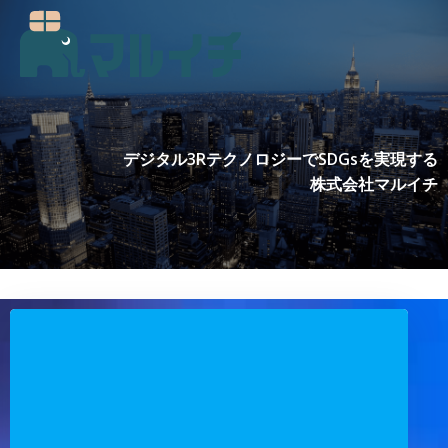
コ
ン
テ
ン
ツ
へ
ス
デジタル3RテクノロジーでSDGsを実現する
キ
株式会社マルイチ
ッ
プ