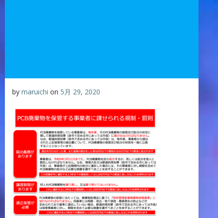
by
maruichi
on
5月 29, 2020