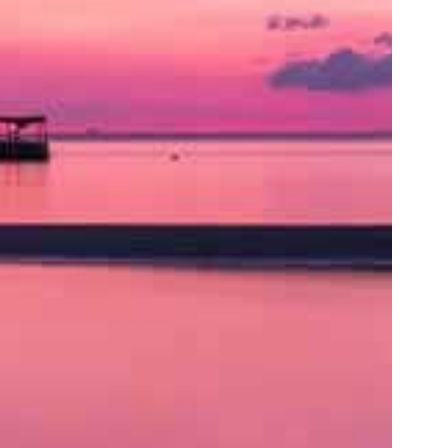
ト
の
類
を
書
く
と
良
い
で
し
ょ
う。
ア
ク
セ
ス