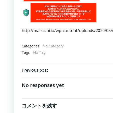
http://maruichi.io/wp-content/uploads/2020/
Categories:
No Category
Tags:
No Tag
Post
Previous post
navigation
No responses yet
コメントを残す