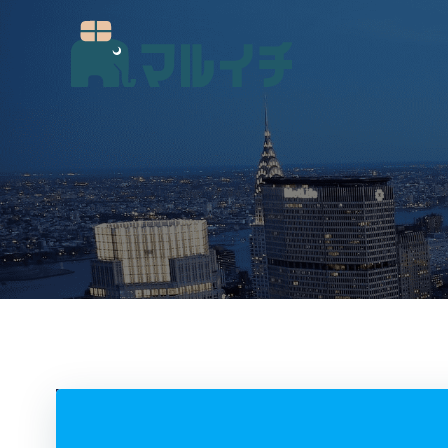
コ
ン
テ
ン
ツ
へ
ス
キ
ッ
プ