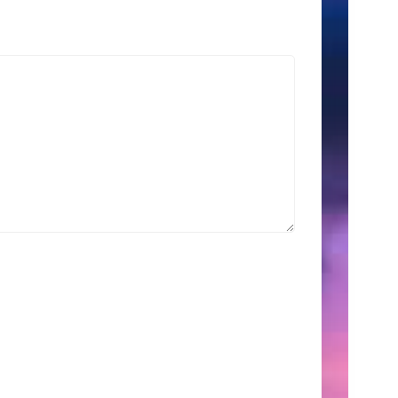
索
Search
for:
こ
の
サ
イ
ト
に
つ
い
て
こ
こ
に
は、
自