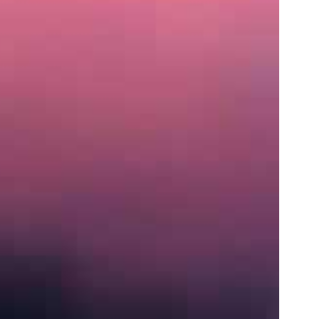
住
所
〒
営
業
時
間
月〜
土:
9:00
AM
–
5:00
PM
S
e