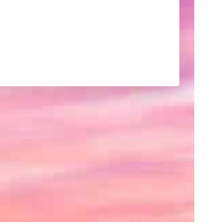
己
紹
介
や
サ
イ
ト
の
紹
介、
あ
る
い
は
ク
レ
ジ
ッ