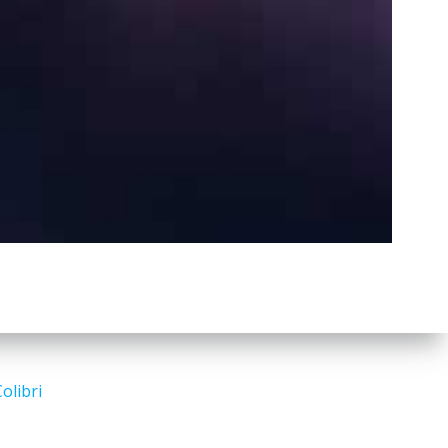
a
r
c
h
Search
for:
olibri