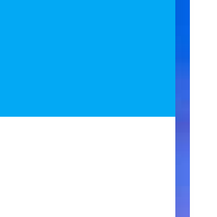
ア
ク
セ
ス
住
所
123
Main
Street
New
York,
NY
10001
営
業