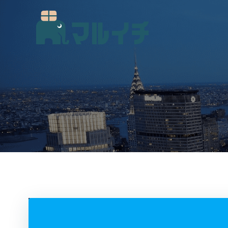
コ
ン
テ
ン
ツ
へ
ス
キ
ッ
プ