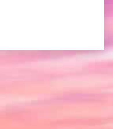
己
紹
介
や
サ
イ
ト
の
紹
介、
あ
る
い
は
ク
レ
ジ
ッ