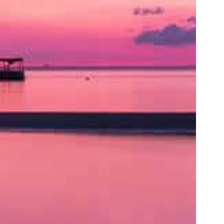
ト
の
類
を
書
く
と
良
い
で
し
ょ
う。
ア
ク
セ
ス