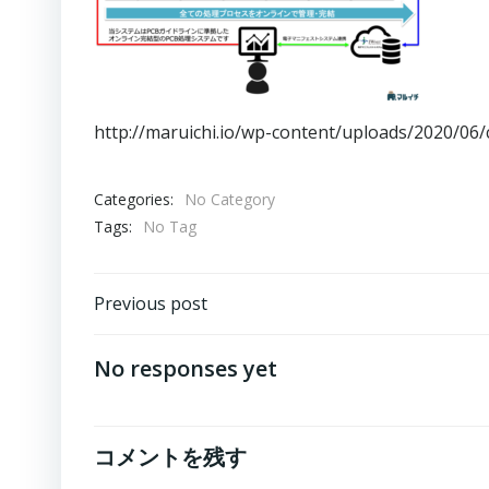
http://maruichi.io/wp-content/uploads/2020/0
Categories:
No Category
Tags:
No Tag
Post
Previous post
navigation
No responses yet
コメントを残す