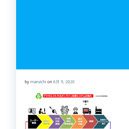
by
maruichi
on
6月 9, 2020