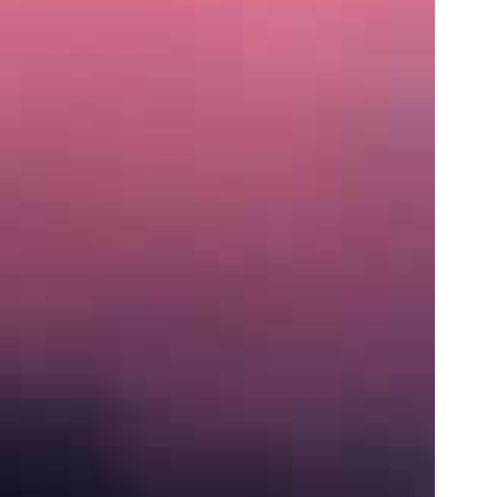
住
所
〒
営
業
時
間
月〜
土:
9:00
AM
–
5:00
PM
S
e