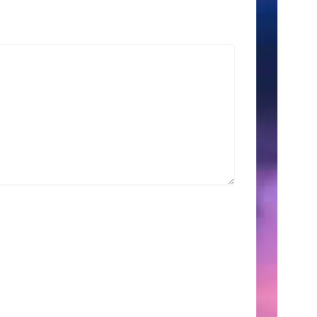
索
Search
for:
こ
の
サ
イ
ト
に
つ
い
て
こ
こ
に
は、
自