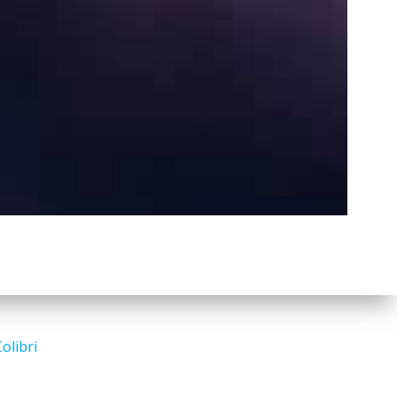
a
r
c
h
Search
for:
olibri