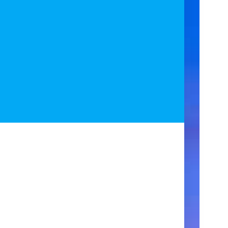
ア
ク
セ
ス
住
所
123
Main
Street
New
York,
NY
10001
営
業