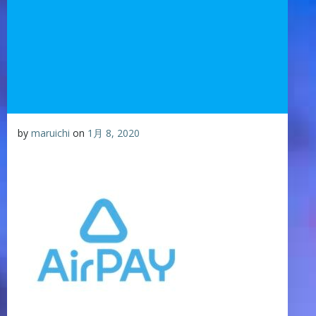
by
maruichi
on
1月 8, 2020