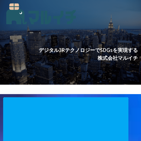
コ
ン
テ
ン
ツ
へ
ス
デジタル3RテクノロジーでSDGsを実現する
キ
株式会社マルイチ
ッ
プ