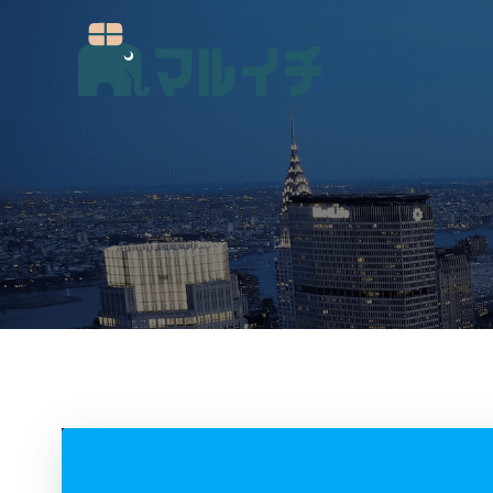
コ
ン
テ
ン
ツ
へ
ス
キ
ッ
プ