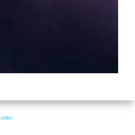
a
r
c
h
Search
for:
olibri