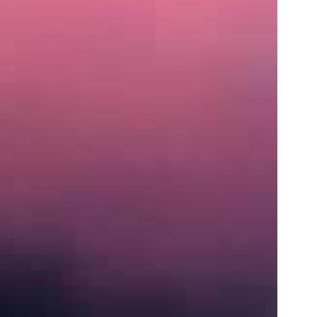
住
所
〒
営
業
時
間
月〜
土:
9:00
AM
–
5:00
PM
S
e