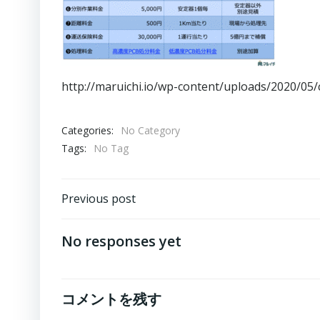
http://maruichi.io/wp-content/uploads/2020/0
Categories:
No Category
Tags:
No Tag
Post
Previous post
navigation
No responses yet
コメントを残す