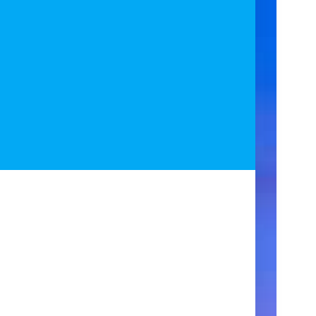
ア
ク
セ
ス
住
所
123
Main
Street
New
York,
NY
10001
営
業