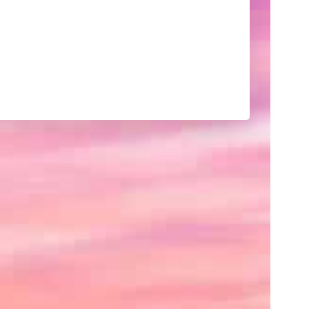
己
紹
介
や
サ
イ
ト
の
紹
介、
あ
る
い
は
ク
レ
ジ
ッ