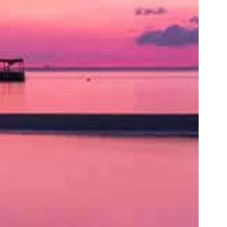
ト
の
類
を
書
く
と
良
い
で
し
ょ
う。
ア
ク
セ
ス