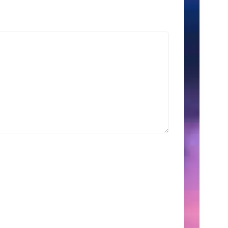
索
Search
for:
こ
の
サ
イ
ト
に
つ
い
て
こ
こ
に
は、
自