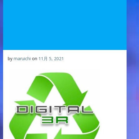
by
maruichi
on
11月 5, 2021