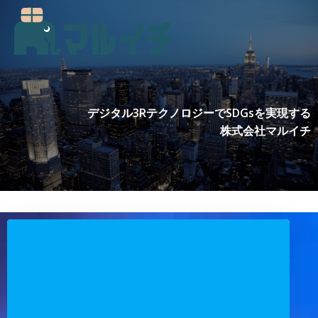
コ
ン
テ
ン
ツ
へ
ス
デジタル3RテクノロジーでSDGsを実現する
キ
株式会社マルイチ
ッ
プ