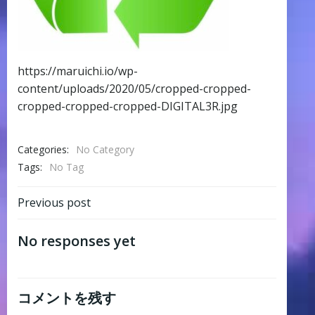
https://maruichi.io/wp-
content/uploads/2020/05/cropped-cropped-
cropped-cropped-cropped-DIGITAL3R.jpg
Categories:
No Category
Tags:
No Tag
Post
Previous post
navigation
No responses yet
コメントを残す