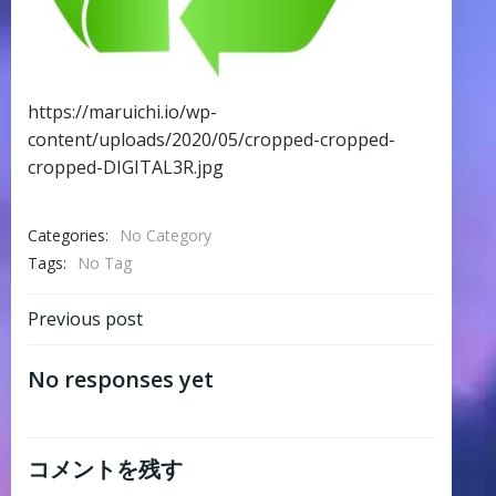
https://maruichi.io/wp-
content/uploads/2020/05/cropped-cropped-
cropped-DIGITAL3R.jpg
Categories:
No Category
Tags:
No Tag
Post
Previous post
navigation
No responses yet
コメントを残す