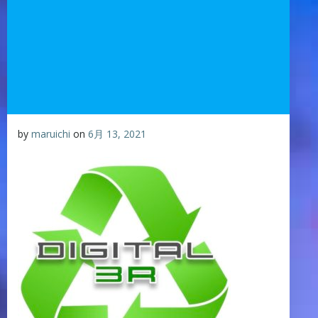
by
maruichi
on
6月 13, 2021