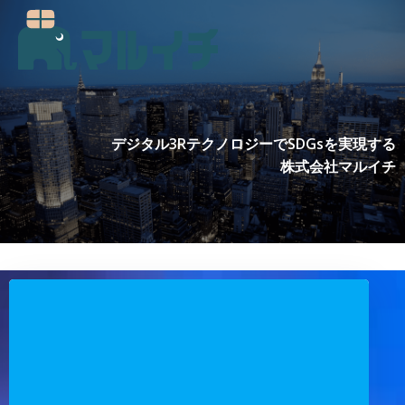
コ
ン
テ
ン
ツ
へ
ス
デジタル3RテクノロジーでSDGsを実現する
キ
株式会社マルイチ
ッ
プ