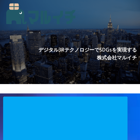
コ
ン
テ
ン
ツ
へ
ス
デジタル3RテクノロジーでSDGsを実現する
キ
株式会社マルイチ
ッ
プ