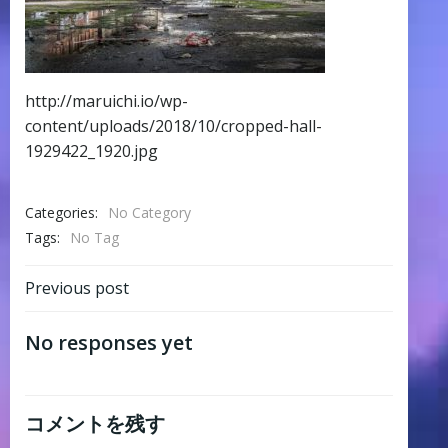
http://maruichi.io/wp-
content/uploads/2018/10/cropped-hall-
1929422_1920.jpg
Categories:
No Category
Tags:
No Tag
Post
Previous post
navigation
No responses yet
コメントを残す