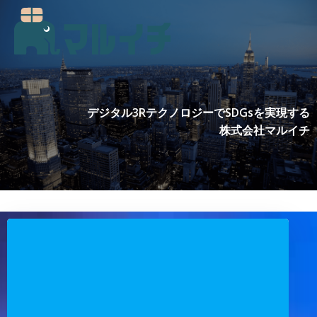
コ
ン
テ
ン
ツ
へ
ス
デジタル3RテクノロジーでSDGsを実現する
キ
株式会社マルイチ
ッ
プ