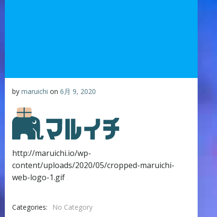
by
maruichi
on
6月 9, 2020
http://maruichi.io/wp-
content/uploads/2020/05/cropped-maruichi-
web-logo-1.gif
Categories:
No Category