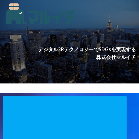
コ
ン
テ
ン
ツ
へ
ス
デジタル3RテクノロジーでSDGsを実現する
キ
株式会社マルイチ
ッ
プ