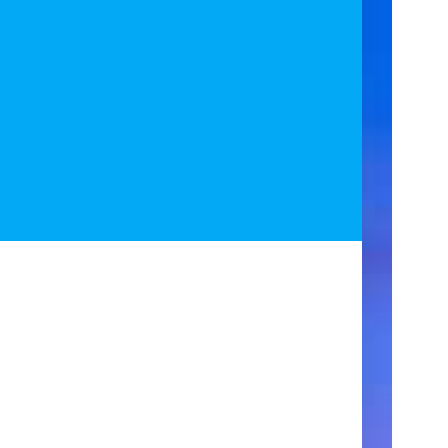
ア
ク
セ
ス
住
所
123
Main
Street
New
York,
NY
10001
営
業