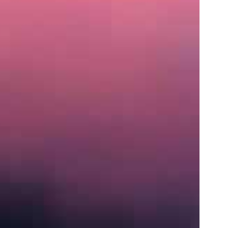
住
所
〒
営
業
時
間
月〜
土:
9:00
AM
–
5:00
PM
S
e