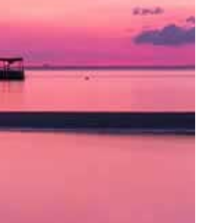
ト
の
類
を
書
く
と
良
い
で
し
ょ
う。
ア
ク
セ
ス