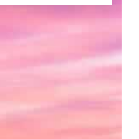
己
紹
介
や
サ
イ
ト
の
紹
介、
あ
る
い
は
ク
レ
ジ
ッ