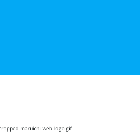
/cropped-maruichi-web-logo.gif