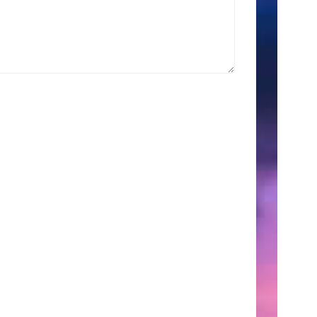
索
Search
for:
こ
の
サ
イ
ト
に
つ
い
て
こ
こ
に
は、
自