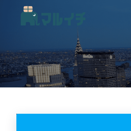
コ
ン
テ
ン
ツ
へ
ス
キ
ッ
プ