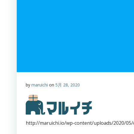
by
maruichi
on
5月 28, 2020
http://maruichi.io/wp-content/uploads/2020/05