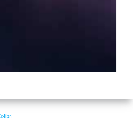
a
r
c
h
Search
for:
olibri