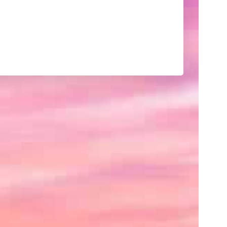
己
紹
介
や
サ
イ
ト
の
紹
介、
あ
る
い
は
ク
レ
ジ
ッ