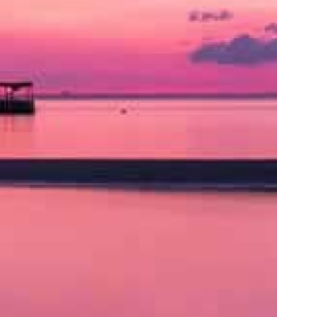
ト
の
類
を
書
く
と
良
い
で
し
ょ
う。
ア
ク
セ
ス