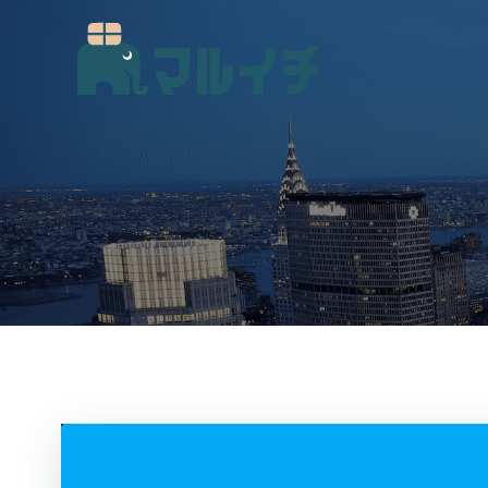
コ
ン
テ
ン
ツ
へ
ス
キ
ッ
プ