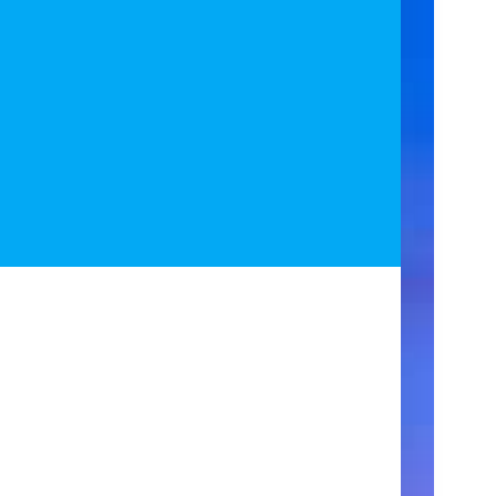
ア
ク
セ
ス
住
所
123
Main
Street
New
York,
NY
10001
営
業