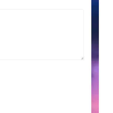
索
Search
for:
こ
の
サ
イ
ト
に
つ
い
て
こ
こ
に
は、
自