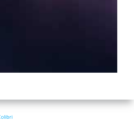
a
r
c
h
Search
for:
olibri