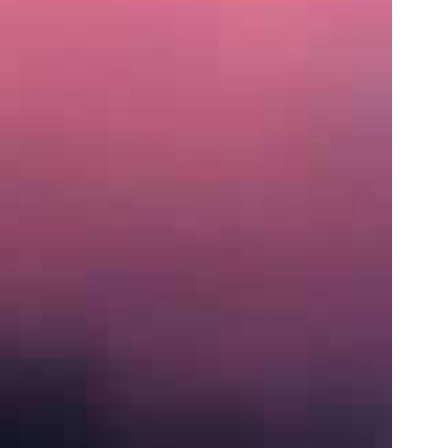
住
所
〒
営
業
時
間
月〜
土:
9:00
AM
–
5:00
PM
S
e