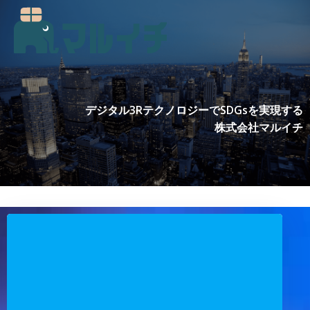
コ
ン
テ
ン
ツ
へ
ス
デジタル3RテクノロジーでSDGsを実現する
キ
株式会社マルイチ
ッ
プ