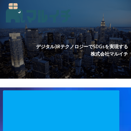
コ
ン
テ
ン
ツ
へ
ス
デジタル3RテクノロジーでSDGsを実現する
キ
株式会社マルイチ
ッ
プ