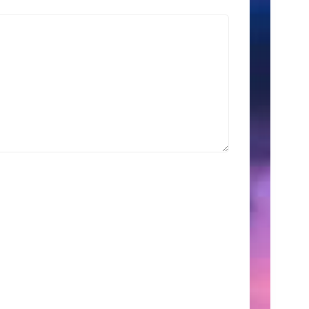
索
Search
for:
こ
の
サ
イ
ト
に
つ
い
て
こ
こ
に
は、
自