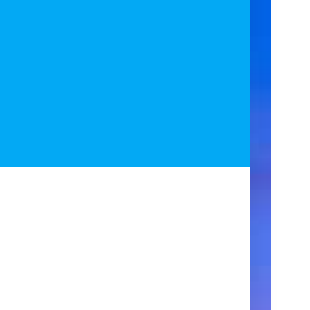
ア
ク
セ
ス
住
所
123
Main
Street
New
York,
NY
10001
営
業