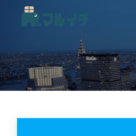
コ
ン
テ
ン
ツ
へ
ス
キ
ッ
プ