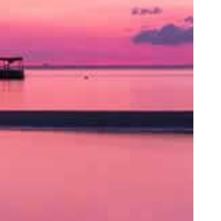
ト
の
類
を
書
く
と
良
い
で
し
ょ
う。
ア
ク
セ
ス