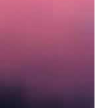
住
所
〒
営
業
時
間
月〜
土:
9:00
AM
–
5:00
PM
S
e