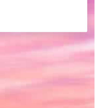
己
紹
介
や
サ
イ
ト
の
紹
介、
あ
る
い
は
ク
レ
ジ
ッ