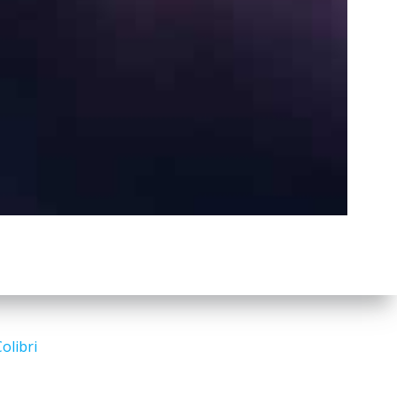
a
r
c
h
Search
for:
olibri