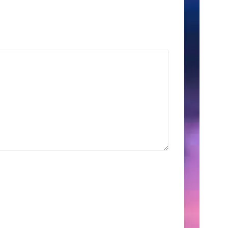
索
Search
for:
こ
の
サ
イ
ト
に
つ
い
て
こ
こ
に
は、
自