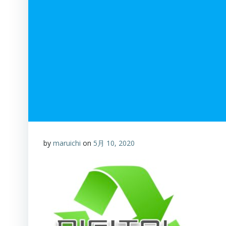
by
maruichi
on
5月 10, 2020