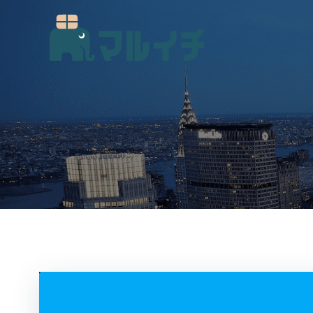
コ
ン
テ
ン
ツ
へ
ス
キ
ッ
プ