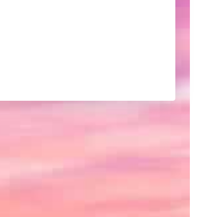
己
紹
介
や
サ
イ
ト
の
紹
介、
あ
る
い
は
ク
レ
ジ
ッ