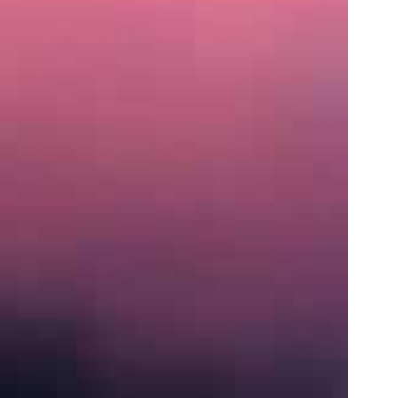
住
所
〒
営
業
時
間
月〜
土:
9:00
AM
–
5:00
PM
S
e