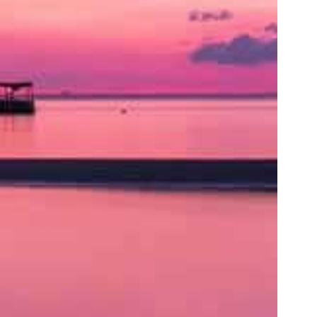
ト
の
類
を
書
く
と
良
い
で
し
ょ
う。
ア
ク
セ
ス