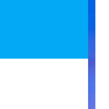
ア
ク
セ
ス
住
所
123
Main
Street
New
York,
NY
10001
営
業