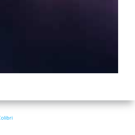
a
r
c
h
Search
for:
olibri