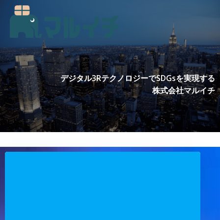
コ
ン
テ
ン
ツ
へ
ス
デジタル3RテクノロジーでSDGsを実現する
キ
株式会社マルイチ
ッ
プ