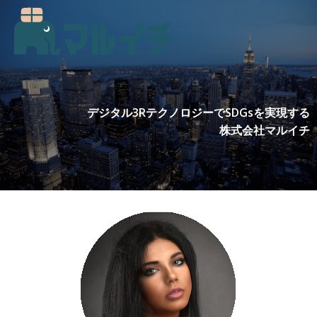
コ
ン
テ
ン
ツ
へ
ス
デジタル3RテクノロジーでSDGsを実現する
キ
株式会社マルイチ
ッ
プ