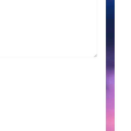
索
Search
for:
こ
の
サ
イ
ト
に
つ
い
て
こ
こ
に
は、
自