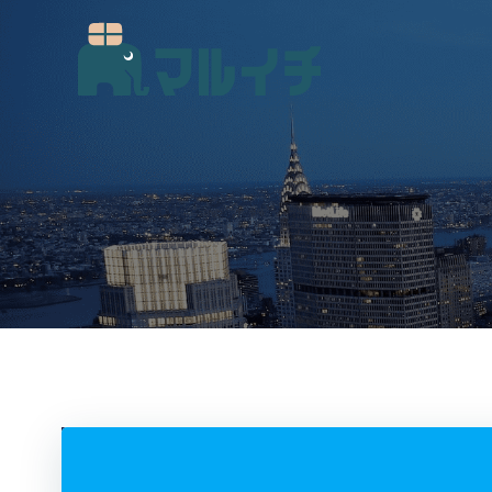
コ
ン
テ
ン
ツ
へ
ス
キ
ッ
プ