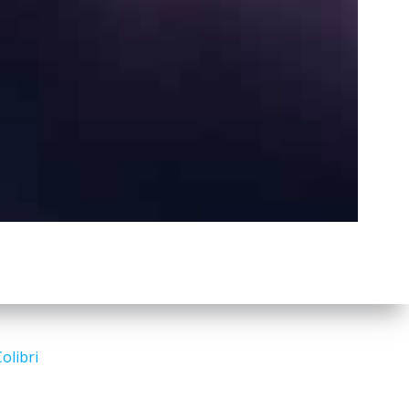
a
r
c
h
Search
for:
olibri