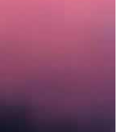
住
所
〒
営
業
時
間
月〜
土:
9:00
AM
–
5:00
PM
S
e