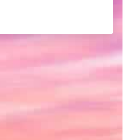
己
紹
介
や
サ
イ
ト
の
紹
介、
あ
る
い
は
ク
レ
ジ
ッ