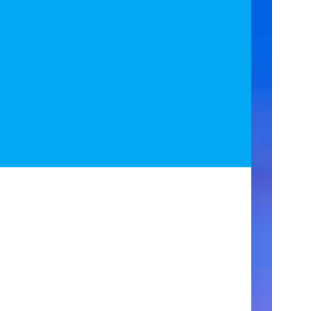
ア
ク
セ
ス
住
所
123
Main
Street
New
York,
NY
10001
営
業