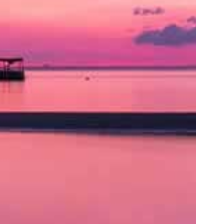
ト
の
類
を
書
く
と
良
い
で
し
ょ
う。
ア
ク
セ
ス