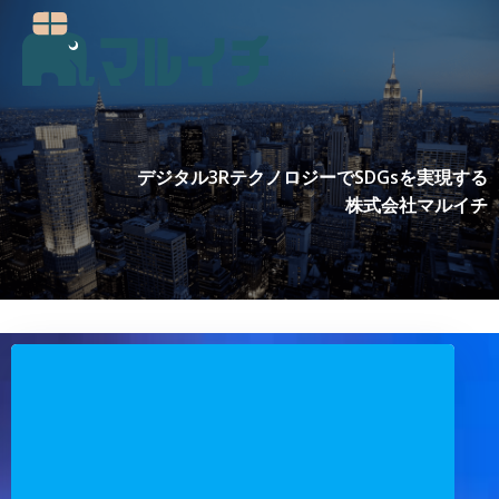
コ
ン
テ
ン
ツ
へ
ス
デジタル3RテクノロジーでSDGsを実現する
キ
株式会社マルイチ
ッ
プ