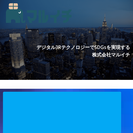
コ
ン
テ
ン
ツ
へ
ス
デジタル3RテクノロジーでSDGsを実現する
キ
株式会社マルイチ
ッ
プ