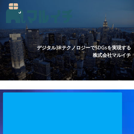
コ
ン
テ
ン
ツ
へ
ス
デジタル3RテクノロジーでSDGsを実現する
キ
株式会社マルイチ
ッ
プ