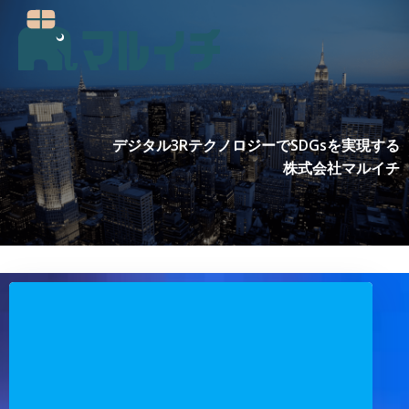
コ
ン
テ
ン
ツ
へ
ス
デジタル3RテクノロジーでSDGsを実現する
キ
株式会社マルイチ
ッ
プ