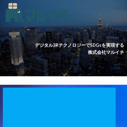
コ
ン
テ
ン
ツ
へ
ス
デジタル3RテクノロジーでSDGsを実現する
キ
株式会社マルイチ
ッ
プ