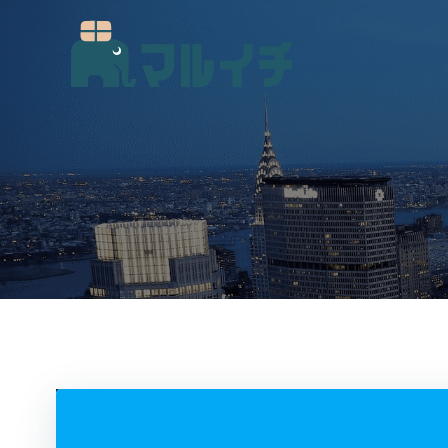
コ
ン
テ
ン
ツ
へ
ス
キ
ッ
プ