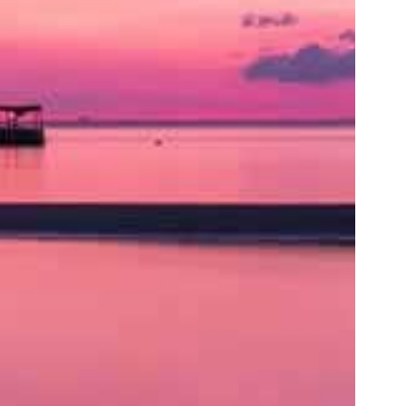
ト
の
類
を
書
く
と
良
い
で
し
ょ
う。
ア
ク
セ
ス