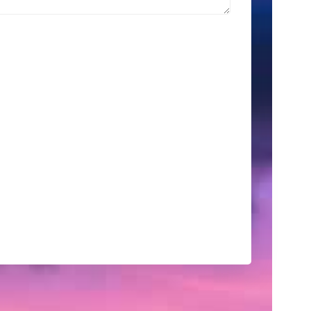
索
Search
for:
こ
の
サ
イ
ト
に
つ
い
て
こ
こ
に
は、
自