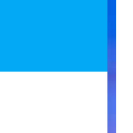
ア
ク
セ
ス
住
所
123
Main
Street
New
York,
NY
10001
営
業