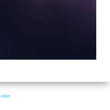
a
r
c
h
Search
for:
olibri