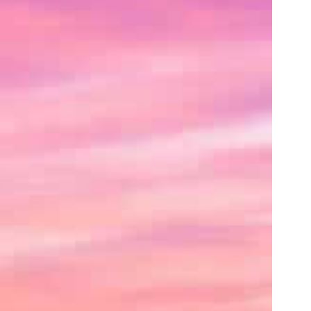
己
紹
介
や
サ
イ
ト
の
紹
介、
あ
る
い
は
ク
レ
ジ
ッ