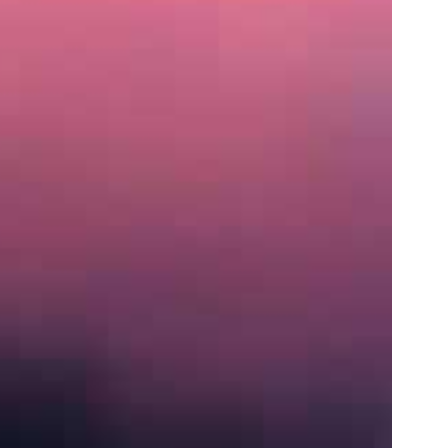
住
所
〒
営
業
時
間
月〜
土:
9:00
AM
–
5:00
PM
S
e